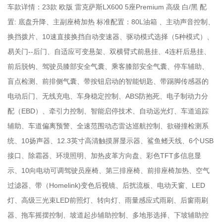
车款详情：
23款 欧版 雷克萨斯LX600 5座Premium 高级 白/黑 配
置: 底盘升降、主副座椅加热 标准配置：80L油箱 、主动声音控制、
换挡拨片、10速直接换挡自动变速器、驱动模式选择（5种模式）、
易关门--后门、自适应可变悬架、双横臂式前悬挂、4连杆后悬挂、
前后脱钩、驾驶员膝部安全气囊、乘客膝部安全气囊、停车辅助、
盲点检测、前排侧气囊、带按钮启动的智能钥匙、带踢脚传感器的
电动后门、无线充电、车身稳定控制、ABS防抱死、电子制动力分
配（EBD）、牵引力控制、智能启停技术、自动远光灯、车道追踪
辅助、车道偏离预警、全速范围动态雷达巡航控制、欲碰撞检测系
统、10扬声器、12.3英寸高清触摸屏显示器、鲨鱼鳍天线、6个USB
接口、除霜器、环境照明、加热皮革方向盘、彩色TFT多信息显
示、10向电动可调驾驶员座椅、第三排座椅、前排座椅加热、空气
过滤器、带（Homelink)变色后视镜、后扰流板、电动天窗、LED
灯、高级三光束LED前照灯、转向灯、雨量感应式雨刷、后窗雨刷
器、拖车摇摆控制、坡道起步辅助控制、多地形选择、下坡辅助控