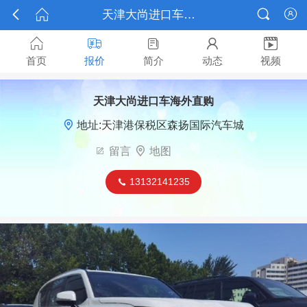



天津大尚进口车海外直购报价






首页
报价
简介
动态
视频
天津大尚进口车海外直购

地址:天津港保税区森扬国际汽车城

留言

地图
13132141235
