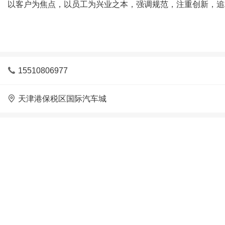
以客户为焦点，以员工为兴业之本，强调规范，注重创新，追

15510806977

天津港保税区国际汽车城