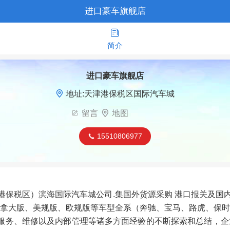
进口豪车旗舰店

简介
进口豪车旗舰店

地址:天津港保税区国际汽车城

留言

地图
15510806977

港保税区）滨海国际汽车城公司.集国外货源采购 港口报关及国
拿大版、美规版、欧规版等车型全系（奔驰、宝马、路虎、保
、服务、维修以及内部管理等诸多方面经验的不断探索和总结，